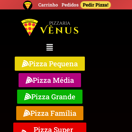
Pedir Pizza!
Carrinho
Pedidos
Pizza Pequena
Pizza Média
Pizza Grande
Pizza Família
Pizza Super