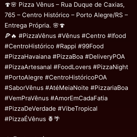
🍄🌸 Pizza Vênus – Rua Duque de Caxias,
765 – Centro Histórico – Porto Alegre/RS –
Entrega Própria. 🌸🍄
🍕🔥 #PizzaVênus #Vênus #Centro #Ifood
#CentroHistórico #Rappi #99Food
#PizzaHavaiana #PizzaBoa #DeliveryPOA
#PizzaArtesanal #FoodLovers #PizzaNight
#PortoAlegre #CentroHistóricoPOA
#SaborVênus #AtéMeiaNoite #PizzariaBoa
#VemPraVênus #AmorEmCadaFatia
#PizzaDeVerdade #VibeTropical
#PizzaÉVênus 🍍🌴