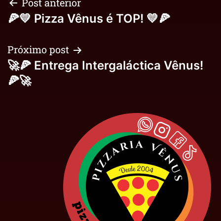
Post anterior
🍕💛 Pizza Vênus é TOP! 💛🍕
Próximo post
🚀🍕 Entrega Intergaláctica Vênus!
🍕🚀