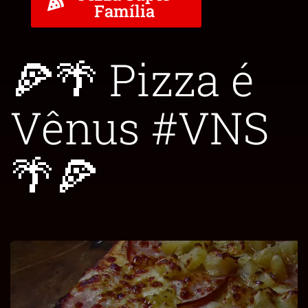
Família
🍕🌴 Pizza é
Vênus #VNS
🌴🍕