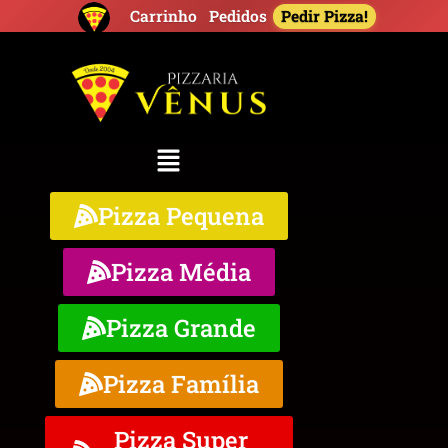
Pedir Pizza!
Carrinho
Pedidos
Pizza Pequena
Pizza Média
Pizza Grande
Pizza Família
Pizza Super