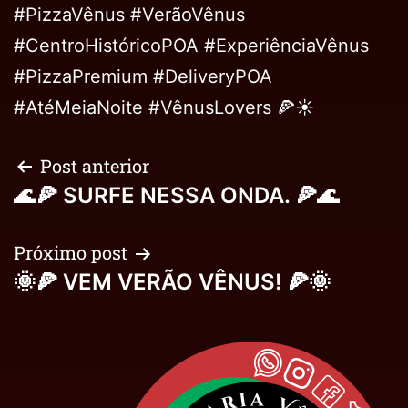
#PizzaVênus #VerãoVênus
#CentroHistóricoPOA #ExperiênciaVênus
#PizzaPremium #DeliveryPOA
#AtéMeiaNoite #VênusLovers 🍕☀️
Post anterior
🌊🍕 SURFE NESSA ONDA. 🍕🌊
Próximo post
🌞🍕 VEM VERÃO VÊNUS! 🍕🌞