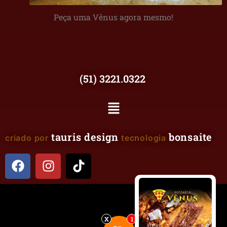
Peça uma Vênus agora mesmo!
(51) 3221.0322
tauris design
bonsaite
criado por
tecnologia
X
1