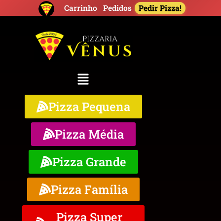
Pedir Pizza!
Carrinho
Pedidos
Pizza Pequena
Pizza Média
Pizza Grande
Pizza Família
Pizza Super