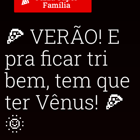
Família
🍕 VERÃO! E
pra ficar tri
bem, tem que
ter Vênus! 🍕
🌞