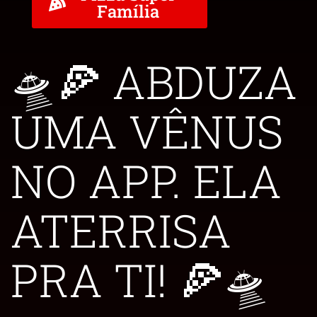
Família
🛸🍕 ABDUZA
UMA VÊNUS
NO APP. ELA
ATERRISA
PRA TI! 🍕🛸