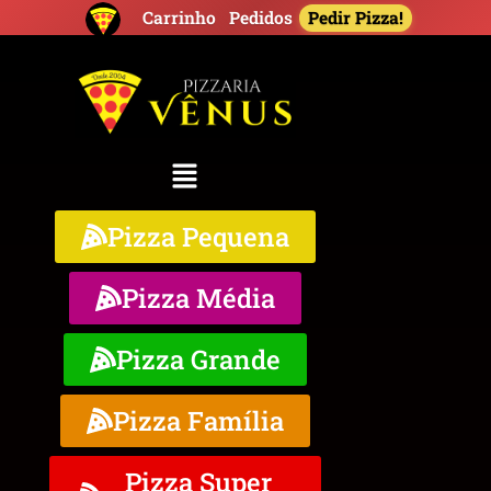
Pedir Pizza!
Carrinho
Pedidos
Pizza Pequena
Pizza Média
Pizza Grande
Pizza Família
Pizza Super