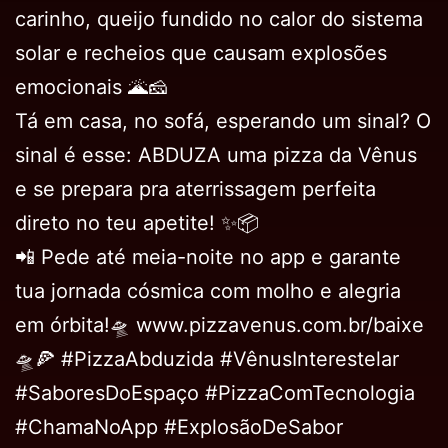
carinho, queijo fundido no calor do sistema
solar e recheios que causam explosões
emocionais 🌋🧀
Tá em casa, no sofá, esperando um sinal? O
sinal é esse: ABDUZA uma pizza da Vênus
e se prepara pra aterrissagem perfeita
direto no teu apetite! ✨📦
📲 Pede até meia-noite no app e garante
tua jornada cósmica com molho e alegria
em órbita!🛸 www.pizzavenus.com.br/baixe
🛸🍕 #PizzaAbduzida #VênusInterestelar
#SaboresDoEspaço #PizzaComTecnologia
#ChamaNoApp #ExplosãoDeSabor