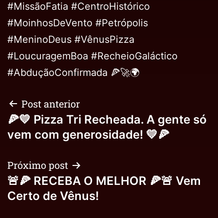
#MissãoFatia #CentroHistórico
#MoinhosDeVento #Petrópolis
#MeninoDeus #VênusPizza
#LoucuragemBoa #RecheioGaláctico
#AbduçãoConfirmada 🍕🚀🌍
Post anterior
🍕💛 Pizza Tri Recheada. A gente só
vem com generosidade! 💛🍕
Próximo post
🚨🍕 RECEBA O MELHOR 🍕🚨 Vem
Certo de Vênus!