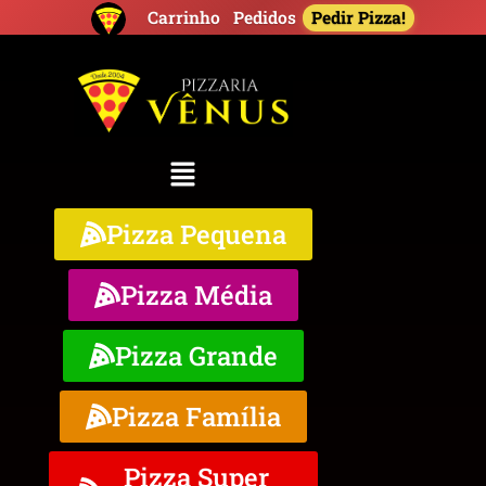
Pedir Pizza!
Carrinho
Pedidos
Pizza Pequena
Pizza Média
Pizza Grande
Pizza Família
Pizza Super