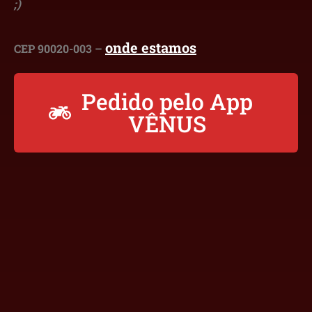
;)
onde estamos
CEP 90020-003 –
Pedido pelo App
VÊNUS