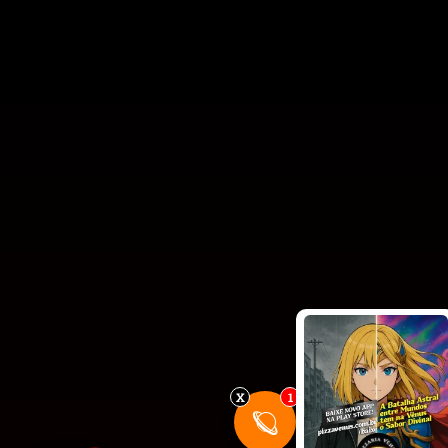
X
1
🪐