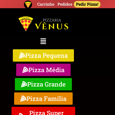
Pedir Pizza!
Carrinho
Pedidos
Pizza Pequena
Pizza Média
Pizza Grande
Pizza Família
Pizza Super