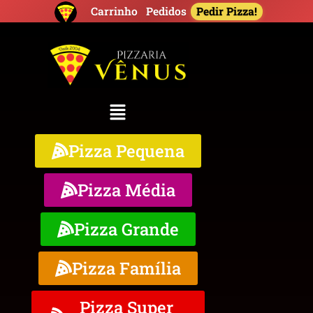
Pedir Pizza!
Carrinho
Pedidos
Pizza Pequena
Pizza Média
Pizza Grande
Pizza Família
Pizza Super