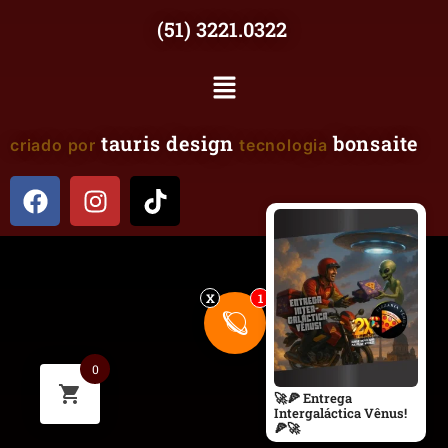
(51) 3221.0322
tauris design
bonsaite
criado por
tecnologia
X
1
🪐
0
🚀🍕 Entrega
Intergaláctica Vênus!
🍕🚀